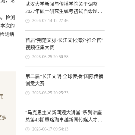
行检测，论
武汉大学新闻与传播学院关于调整
2027年硕士研究生统考初试自命题科
%，检测
目的公告
2026-07-14 12:27:46
加本次的
，检测结
首届“荆楚文脉·长江文化海外推介官”
视频征集大赛
2026-06-25 20:50:58
第二届“长江文明·全球传播”国际传播
创意大赛
2026-06-25 20:25:33
用
“马克思主义新闻观大讲堂”系列讲座
更多
总第43期暨珞珈卓越新闻传媒人才大
讲堂第6期
2026-06-17 09:54:13