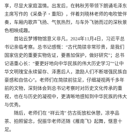
享，尽显大家庭温情。出发后，在韩秋芳带领下朗诵毛泽东
主席写作的《采桑子・重阳》，伴着刘晓林老师的电吹管伴
奏，车厢内歌声飞扬、气氛热烈，与车外飞驰而过的深秋景
色相映成趣。
首站云梦博物馆意义非凡，2024年11月4日，习近平总
书记亲临考察。总书记感慨：“古代简牍非常珍贵，是我们
国家信史的重要实物佐证，要善加保护，做好研究”；总书
记语重心长：“要更好地向中华民族的伟大历史学习”“让中
华文明瑰宝永续留存、泽惠后人，激励人们不断增强民族自
豪感和自信心”。老师们在简牍前驻足，仔细凝视两千多年
前的文物，深刻体会到总书记考察时对历史文化传承的重
视，也在与历史的凝视中，更清晰地感知到中华民族的伟大
与优秀。
随后，老师们在 “祥云湾” 仿古街放松休憩，凉亭品
茶、拍照留念，倪振华老师还随《雁南飞》起舞，惬意十
足。