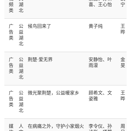
频
湖
喜、王心怡
宁
类
北
广
公
候鸟回来了
黄子纯
王
告
益
晔
类
湖
北
广
公
荆楚·爱无界
安静怡、叶
金
告
益
雨濛
旻
类
湖
北
广
公
微光聚荆楚，公益暖家乡
顾希文、文
王
告
益
姿雅
晔
类
湖
北
媒
人
在病痛之外，守护小家烟火
李令仪、孙
周