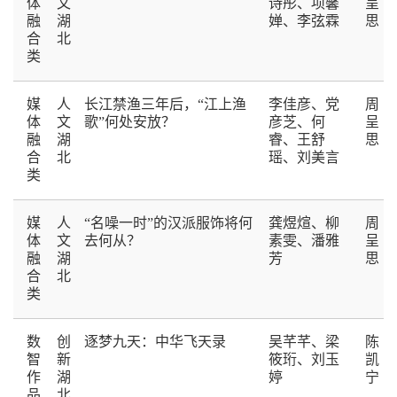
体
文
诗彤、项馨
呈
融
湖
婵、李弦霖
思
合
北
类
媒
人
长江禁渔三年后，“江上渔
李佳彦、党
周
体
文
歌”何处安放？
彦芝、何
呈
融
湖
睿、王舒
思
合
北
瑶、刘美言
类
媒
人
“名噪一时”的汉派服饰将何
龚煜煊、柳
周
体
文
去何从？
素雯、潘雅
呈
融
湖
芳
思
合
北
类
数
创
逐梦九天：中华飞天录
吴芊芊、梁
陈
智
新
筱珩、刘玉
凯
作
湖
婷
宁
品
北