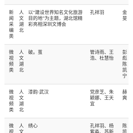
新
人
以“建设世界知名文化旅游
孔祥羽
金
闻
文
目的地”为主题，湖北馆精
旻
采
湖
彩亮相深圳文博会
编
北
类
微
人
破。茧
管诗雨、王
彭
视
文
浩、杜慧怡
彪
频
湖
陈
类
北
凯
宁
微
人
漆韵·武汉
党彦芝、朱
赫
视
文
颖娜、王天
爽
频
湖
宜
类
北
微
人
绣心
孔祥羽、杨
陈
视
文
紫淼、苏新
凯