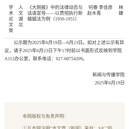
学
人
《大刚报》中的法律动员与
何睿 李佳彦
林
术
文
话语宣导——以贯彻执行新
赵木青
婕
论
湖
婚姻法为例（1950-1951）
文
北
类
公示期为2025年6月19日—6月23日。如对上述公示有异
议，请于2025年6月23日下午17时前以书面形式反映到学院
A112办公室，联系电话：027-68754209。
新闻与传播学院
2025年6月19日
本网版权与免责声明：
①凡本网注明“本文章（新闻）来自：SJC”的