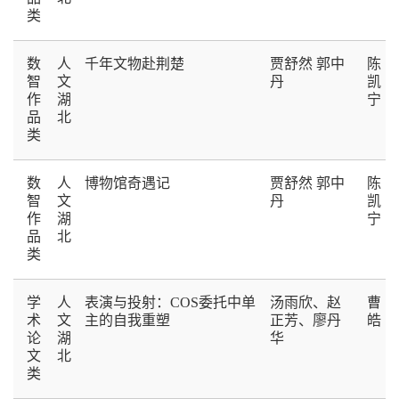
类
数
人
千年文物赴荆楚
贾舒然 郭中
陈
智
文
丹
凯
作
湖
宁
品
北
类
数
人
博物馆奇遇记
贾舒然 郭中
陈
智
文
丹
凯
作
湖
宁
品
北
类
学
人
表演与投射：COS委托中单
汤雨欣、赵
曹
术
文
主的自我重塑
正芳、廖丹
皓
论
湖
华
文
北
类