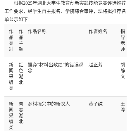
根据2025年湖北大学生教育创新实践技能竞赛评选推荐
工作要求，经学生自主报名、学院综合审评，现将拟推荐名
单公示如下：
作
作
作品名称
作者姓名
指
品
品
导
类
主
老
别
题
师
新
红
摒弃“材料出政绩”的错误观
赵正芳
胡
闻
色
念
静
采
湖
文
编
北
类
新
青
乡村振兴中的新农人
黄子纯
王
闻
春
晔
采
湖
编
北
类