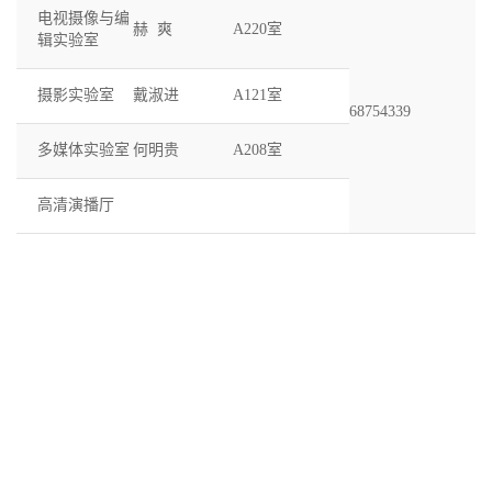
电视摄像与编
赫 爽
A220室
辑实验室
摄影实验室
戴淑进
A121室
68754339
多媒体实验室
何明贵
A208室
高清演播厅