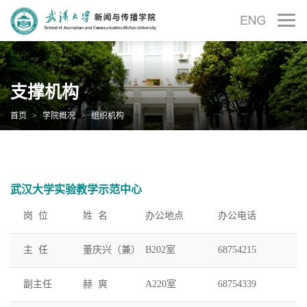
支撑机构
首页
>
学院概况
>
组织机构
武汉大学实验教学示范中心
岗 位
姓 名
办公地点
办公电话
主 任
董庆兴（兼）
B202室
68754215
副主任
赫 爽
A220室
68754339