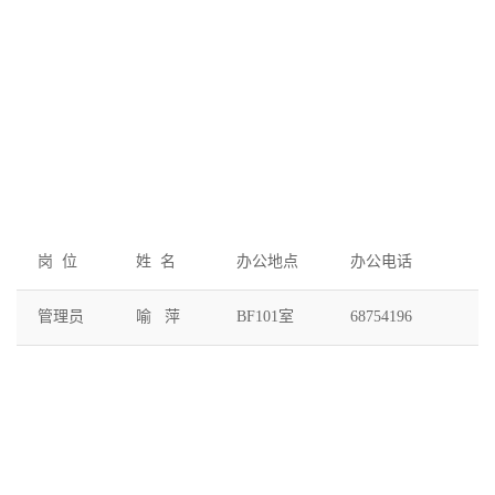
岗 位
姓 名
办公地点
办公电话
管理员
喻 萍
BF101室
68754196