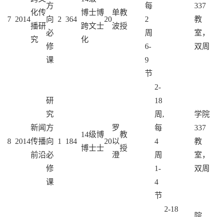
方
每
337
化传
博士
博
单
教
7
2014
向
2
36
4
20
2
教
播研
跨文
士
波
授
必
周
室，
究
化
修
6-
双周
课
9
节
2-
研
18
究
周,
学院
新闻
方
罗
每
337
14级
博
教
8
2014
传播
向
1
18
4
20
以
4
教
博士
士
授
前沿
必
澄
周
室，
修
1-
双周
课
4
节
2-18
院