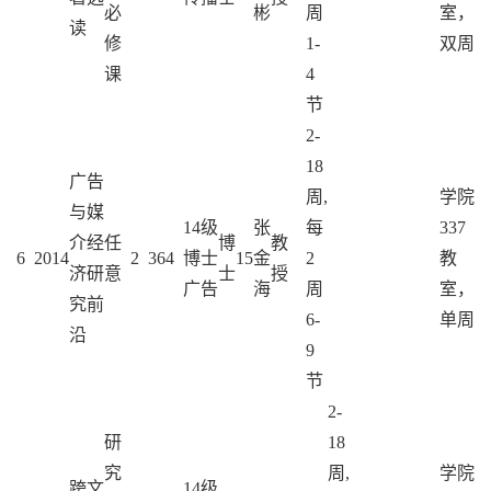
必
彬
周
室，
读
修
1-
双周
课
4
节
2-
18
广告
周,
学院
与媒
14级
张
每
337
介经
任
博
教
6
2014
2
36
4
博士
15
金
2
教
济研
意
士
授
广告
海
周
室，
究前
6-
单周
沿
9
节
2-
研
18
究
周,
学院
跨文
14级