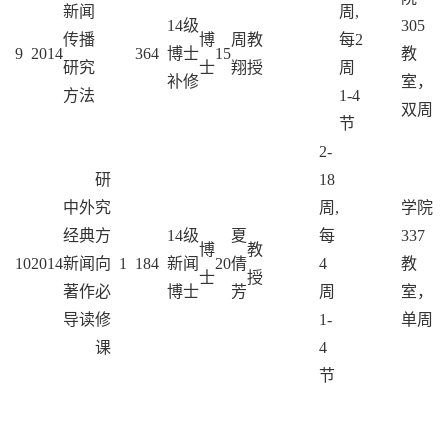
新闻
周,
14级
305
传播
博
周
教
每2
9
2014
36
4
博士
15
教
研究
士
翔
授
周
补修
室，
方法
1-4
双周
节
2-
研
18
中外
究
周,
学院
经典
方
14级
夏
每
337
博
教
10
2014
新闻
向
1
18
4
新闻
20
倩
4
教
士
授
著作
必
博士
芳
周
室，
导读
修
1-
单周
课
4
节