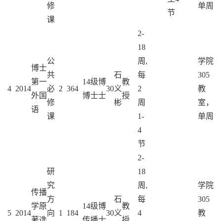
修
单周
节
课
2-
18
公
周,
学院
博士
共
石
每
305
第一
14级
博
教
4
2014
必
2
36
4
30
义
2
教
外国
博士
士
授
修
彬
周
室，
语
课
1-
单周
4
节
2-
研
18
究
周,
学院
传播
方
石
每
305
学原
14级
博
教
5
2014
向
1
18
4
30
义
4
教
著选
传播
士
授