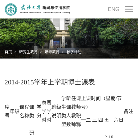
首页
>
研究生教育
>
培养教育
>
教学计划
2014-2015学年上学期博士课表
学
听
任课
上课时间（星期/节
总
周
序
课程
课
学
班级
生
课
教师
号）
年级
学
学
备注
号
名称
类
分
说明
类
人
教
职
时
时
一
二
三
四
五
六
日
型
数
师
称
研
2-18