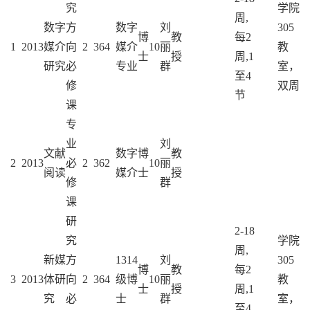
究
学院
周,
数字
方
数字
刘
305
博
教
每2
1
2013
媒介
向
2
36
4
媒介
10
丽
教
士
授
周,1
研究
必
专业
群
室，
至4
修
双周
节
课
专
业
刘
文献
数字
博
教
2
2013
必
2
36
2
10
丽
阅读
媒介
士
授
修
群
课
研
2-18
究
学院
周,
新媒
方
1314
刘
305
博
教
每2
3
2013
体研
向
2
36
4
级博
10
丽
教
士
授
周,1
究
必
士
群
室，
至4