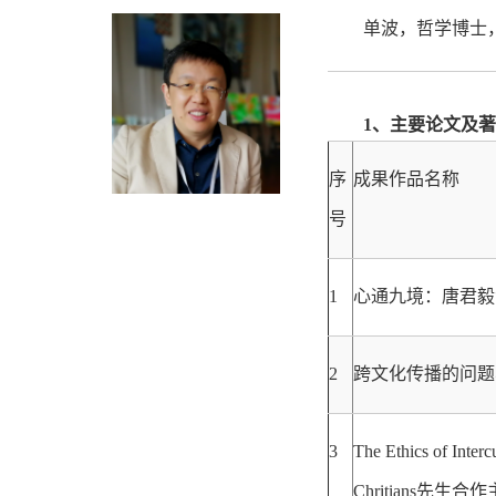
单波，哲学博士
1、主要论文及
序
成果作品名称
号
1
心通九境：唐君毅
2
跨文化传播的问题
3
The Ethics of Inte
Chritians先生合