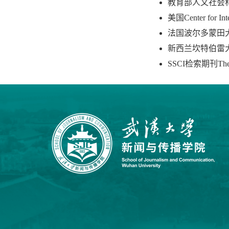
教育部人文社会
美国Center for In
法国波尔多蒙田大学（Un
新西兰坎特伯雷大学 R
SSCI检索期刊The 