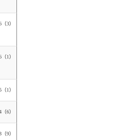
16（3）
16（1）
15（1）
14（6）
13（9）