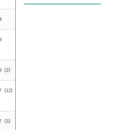
4
9
18（2）
17（12）
17（5）