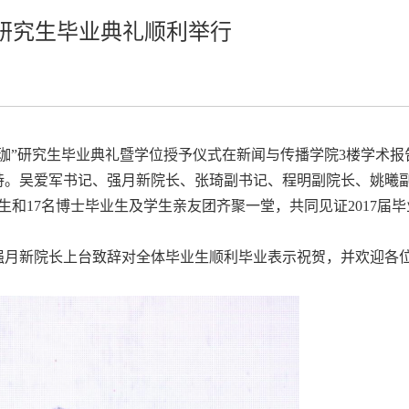
届研究生毕业典礼顺利举行
珞珈”研究生毕业典礼暨学位授予仪式在新闻与传播学院3楼学术报
主持。吴爱军书记、强月新院长、张琦副书记、程明副院长、姚曦
业生和17名博士毕业生及学生亲友团齐聚一堂，共同见证2017届
强月新院长上台致辞对全体毕业生顺利毕业表示祝贺，并欢迎各