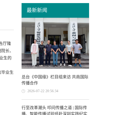
最新新闻
告厅隆
副院长、
毕业生的
位毕业生
总台《中国缘》栏目组来访 共商国际
传播合作
2026-07-22 20:56:34
行至改革潮头 叩问传播之道 | 国际传
播、智能传播试验班赴深圳实践纪实